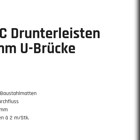
C Drunterleisten
mm U-Brücke
 Baustahlmatten
rchfluss
 mm
en à 2 m/Stk.